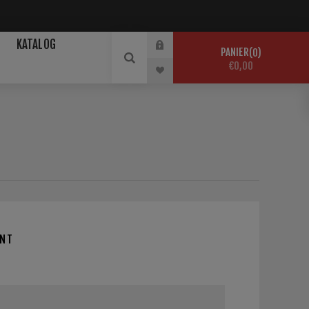
KATALOG
PANIER
0
€0,00
E
ENT