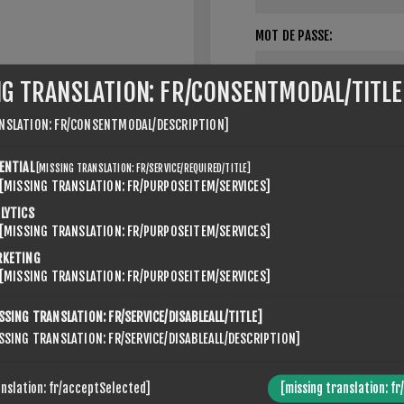
MOT DE PASSE:
NG TRANSLATION: FR/CONSENTMODAL/TITLE
Se souvenir de moi
NSLATION: FR/CONSENTMODAL/DESCRIPTION]
ENTIAL
[MISSING TRANSLATION: FR/SERVICE/REQUIRED/TITLE]
[MISSING TRANSLATION: FR/PURPOSEITEM/SERVICES]
LYTICS
[MISSING TRANSLATION: FR/PURPOSEITEM/SERVICES]
RKETING
[MISSING TRANSLATION: FR/PURPOSEITEM/SERVICES]
SSING TRANSLATION: FR/SERVICE/DISABLEALL/TITLE]
ABOUT LOGIN / REGISTRATION
SSING TRANSLATION: FR/SERVICE/DISABLEALL/DESCRIPTION]
r login / registration information here. You can edit this in the adm
anslation: fr/acceptSelected]
[missing translation: fr