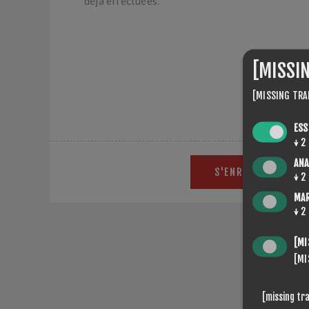
déjà effectuées.
[MISSI
[MISSING TRA
ESS
↓
2
ANA
S'ENREGISTRER
↓
2
MA
↓
2
[MI
[MI
Put you
[missing tr