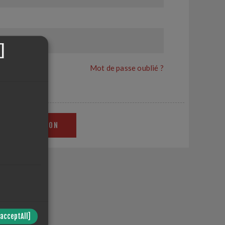
]
Mot de passe oublié ?
CONNEXION
in site.
/acceptAll]