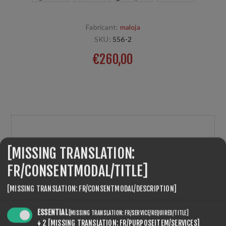
Fabricant:
maloja
SKU:
556-2
€260,00
Sport Jacket, Langlaufjacke für optimale Leistungen bei
kalten Witterungen entwickelt. maloja
TAILLE
[MISSING TRANSLATION:
*
FR/CONSENTMODAL/TITLE]
[MISSING TRANSLATION: FR/CONSENTMODAL/DESCRIPTION]
ESSENTIAL
[MISSING TRANSLATION: FR/SERVICE/REQUIRED/TITLE]
↓
2
[MISSING TRANSLATION: FR/PURPOSEITEM/SERVICES]