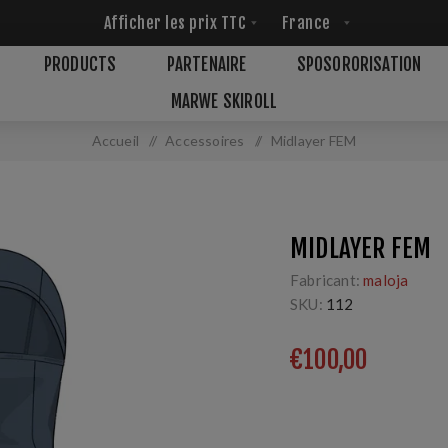
PRODUCTS
PARTENAIRE
SPOSORORISATION
MARWE SKIROLL
Accueil
/
Accessoires
/
Midlayer FEM
MIDLAYER FEM
Fabricant:
maloja
SKU:
112
€100,00
angenehme 2. Schicht fū