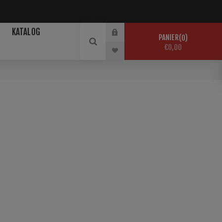
KATALOG
PANIER
0
€0,00
r sportliche Aktivitäten maloja