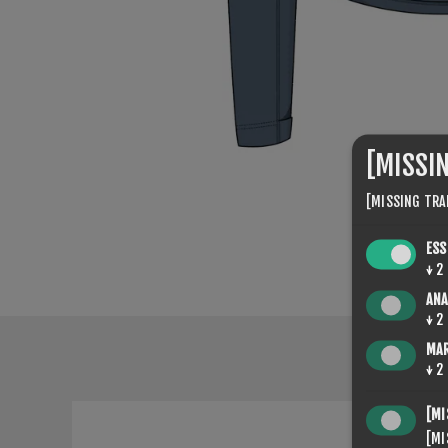
[MISSI
[MISSING TRA
ESS
↓
2
ANA
↓
2
MA
↓
2
[MI
[MI