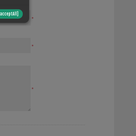
/acceptAll]
*
*
*